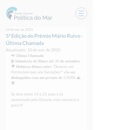
24 de set. de 2025
5ª Edição do Prémio Mário Ruivo -
Última Chamada
Atualizado:
10 de out. de 2025
📢 Ú𝐥𝐭𝐢𝐦𝐚 𝐂𝐡𝐚𝐦𝐚𝐝𝐚 
🎬 𝐒𝐮𝐛𝐦𝐢𝐬𝐬ã𝐨 𝐝𝐞 𝐟𝐢𝐥𝐦𝐞𝐬 𝐚𝐭é 30 𝐝𝐞 𝐬𝐞𝐭𝐞𝐦𝐛𝐫𝐨
🎥 𝐌𝐞𝐥𝐡𝐨𝐫𝐞𝐬 𝐟𝐢𝐥𝐦𝐞𝐬 𝐬𝐨𝐛𝐫𝐞 "Oceano: um 
Património que une Gerações!" 𝐯ã𝐨 𝐬𝐞𝐫 
𝐝𝐢𝐬𝐭𝐢𝐧𝐠𝐮𝐢𝐝𝐨𝐬 𝐜𝐨𝐦 𝐮𝐦 𝐩𝐫é𝐦𝐢𝐨 𝐝𝐞 2.000€ 🌊
🌍
Se tens entre 14 e 21 anos e és 
apaixonado pelo Oceano, este concurso é 
para ti! 