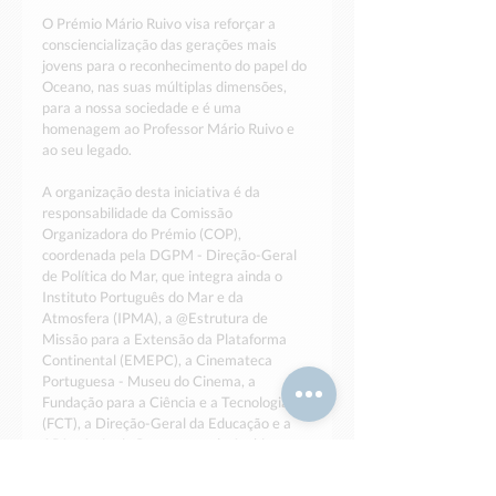
O Prémio Mário Ruivo visa reforçar a 
consciencialização das gerações mais 
jovens para o reconhecimento do papel do 
Oceano, nas suas múltiplas dimensões, 
para a nossa sociedade e é uma 
homenagem ao Professor Mário Ruivo e 
ao seu legado.
A organização desta iniciativa é da 
responsabilidade da Comissão 
Organizadora do Prémio (COP), 
coordenada pela DGPM - Direção-Geral 
de Política do Mar, que integra ainda o 
Instituto Português do Mar e da 
Atmosfera (IPMA), a @Estrutura de 
Missão para a Extensão da Plataforma 
Continental (EMEPC), a Cinemateca 
Portuguesa - Museu do Cinema, a 
Fundação para a Ciência e a Tecnologia 
(FCT), a Direção-Geral da Educação e a 
APA - Agência Portuguesa do Ambiente. 
A edição deste ano conta com o apoio 