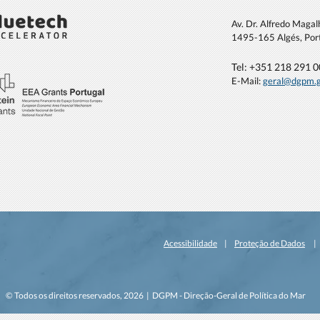
Av. Dr. Alfredo Maga
1495-165 Algés, Por
Tel: +351 21
8 291 
E-Mail:
geral@dgpm
.
DGPM participa em estudo
DGPM
dedicado à Energia Eólica
Évora
Offshore
Acessibilidade
|
Proteção de Dados
© Todos os direitos reservados, 2026 | DGPM - Direção-Geral de Política do Mar