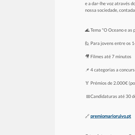
e a dar-lhe voz através 
nossa sociedade, contada 
🌊 Tema "O Oceano e as p
🙋‍ Para jovens entre os 
🎥 Filmes até 7 minutos 
📌 4 categorias a concur
🏅 Prémios de 2.000€ (po
 📅Candidaturas até 30 d
🔗 
premiomarioruivo.pt