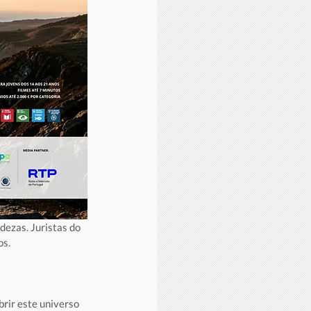
ezas. Juristas do 
os.
rir este universo 