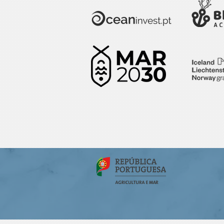
DGPM na apresentação do
livro "Sentinelas do Oceano