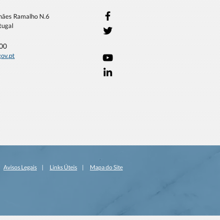
lhães Ramalho N.6
tugal
000
gov.pt
 na Universidade de
: da ciência à ação
|
Avisos Legais
|
Links Úteis
|
Mapa do Site