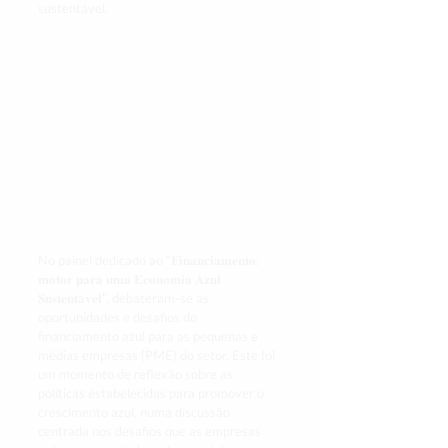
sustentável.
No painel dedicado ao “𝐅𝐢𝐧𝐚𝐧𝐜𝐢𝐚𝐦𝐞𝐧𝐭𝐨: 
𝐦𝐨𝐭𝐨𝐫 𝐩𝐚𝐫𝐚 𝐮𝐦𝐚 𝐄𝐜𝐨𝐧𝐨𝐦𝐢𝐚 𝐀𝐳𝐮𝐥 
𝐒𝐮𝐬𝐭𝐞𝐧𝐭á𝐯𝐞𝐥”, debateram-se as 
oportunidades e desafios do 
financiamento azul para as pequenas e 
médias empresas (PME) do setor. Este foi 
um momento de reflexão sobre as 
políticas estabelecidas para promover o 
crescimento azul, numa discussão 
centrada nos desafios que as empresas 