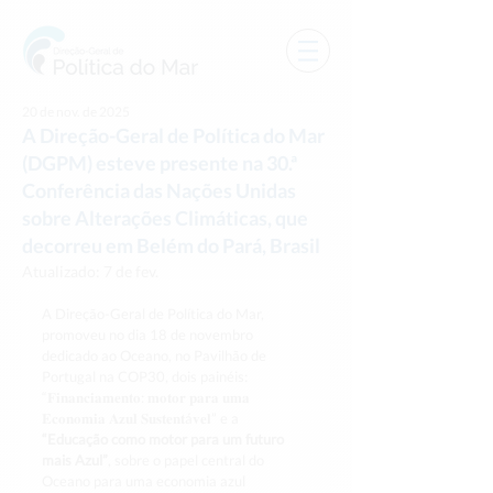
20 de nov. de 2025
A Direção-Geral de Política do Mar
(DGPM) esteve presente na 30.ª
Conferência das Nações Unidas
sobre Alterações Climáticas, que
decorreu em Belém do Pará, Brasil
Atualizado:
7 de fev.
A Direção-Geral de Política do Mar, 
promoveu no dia 18 de novembro 
dedicado ao Oceano, no Pavilhão de 
Portugal na COP30, dois painéis: 
“𝐅𝐢𝐧𝐚𝐧𝐜𝐢𝐚𝐦𝐞𝐧𝐭𝐨: 𝐦𝐨𝐭𝐨𝐫 𝐩𝐚𝐫𝐚 𝐮𝐦𝐚 
𝐄𝐜𝐨𝐧𝐨𝐦𝐢𝐚 𝐀𝐳𝐮𝐥 𝐒𝐮𝐬𝐭𝐞𝐧𝐭á𝐯𝐞𝐥” e a 
“Educação como motor para um futuro 
mais Azul”
, sobre o papel central do 
Oceano para uma economia azul 