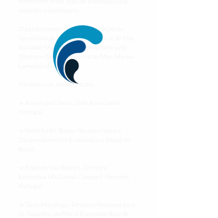
enfrentam nesta fase de transição para 
modelos sustentáveis.
O painel contou com a participação do 
Secretário de Estado das Pescas e do Mar, 
Salvador Malheiro, e foi moderado pela 
Diretora-Geral de Política do Mar, Marisa 
Lameiras da Silva.
Participaram neste debate:
🔹Assunção Cristas, VdA Associados, 
Portugal
🔹Nabil Kadri, Banco Nacional para o 
Desenvolvimento Económico e Social do 
Brasil
🔹Anabela Vaz Ribeiro, Diretora 
Executiva UN Global Compact Network 
Portugal
🔹Tânia Mandinga, Diretora Nacional para 
os Assuntos do Mar e Economia Azul de 