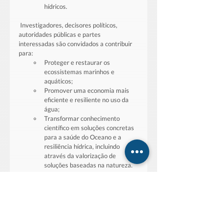
hídricos.
 Investigadores, decisores políticos, 
autoridades públicas e partes 
interessadas são convidados a contribuir 
para:
Proteger e restaurar os 
ecossistemas marinhos e 
aquáticos;
Promover uma economia mais 
eficiente e resiliente no uso da 
água;
Transformar conhecimento 
científico em soluções concretas 
para a saúde do Oceano e a 
resiliência hídrica, incluindo 
através da valorização de 
soluções baseadas na natureza.
As consultas estão abertas até 2 de 
agosto de 2026, através do portal «Have 
Your Say» da Comissão Europeia, 
disponível em todas as línguas oficiais da 