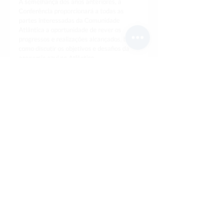
À semelhança dos anos anteriores, a 
Conferência proporcionará a todas as 
partes interessadas da Comunidade 
Atlântica a oportunidade de rever os 
progressos e realizações alcançados, bem 
como discutir os objetivos e desafios da 
economia azul no Atlântico.
+ info
11th Atlantic Stakeholders Platform 
Conference (ASPC 2024) | Atlantic Action 
Plan | Atlantic Strategy (
europa.eu
)
Estratégia Marítima do Atlântico
Relações Internacionais
Cooperação
Av. Dr. Alfredo Magalhães Ramalho N.6
1495-165
Algés, Portugal
Tel: +351 21
8 291 000
E-Mail:
geral@dgpm
.gov.pt