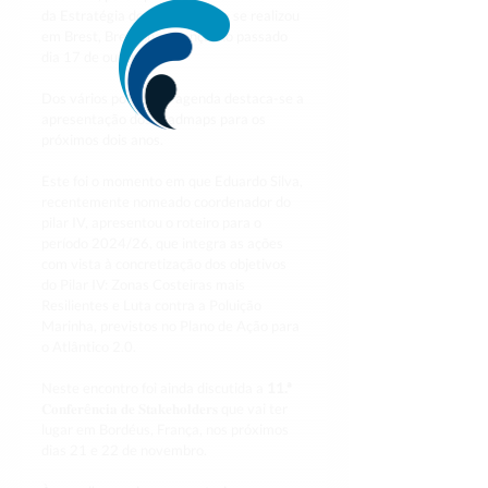
da Estratégia do Atlântico que se realizou 
em Brest, Bretanha, França, no passado 
dia 17 de outubro. 
Dos vários pontos da agenda destaca-se a 
apresentação dos roadmaps para os 
próximos dois anos. 
Este foi o momento em que Eduardo Silva, 
recentemente nomeado coordenador do 
pilar IV, apresentou o roteiro para o 
período 2024/26, que integra as ações 
com vista à concretização dos objetivos 
do Pilar IV: Zonas Costeiras mais 
Resilientes e Luta contra a Poluição 
Marinha, previstos no Plano de Ação para 
o Atlântico 2.0.
Neste encontro foi ainda discutida a
 11.ª 
𝐂𝐨𝐧𝐟𝐞𝐫ê𝐧𝐜𝐢𝐚 𝐝𝐞 𝐒𝐭𝐚𝐤𝐞𝐡𝐨𝐥𝐝𝐞𝐫𝐬 que vai ter 
lugar em Bordéus, França, nos próximos 
dias 21 e 22 de novembro.