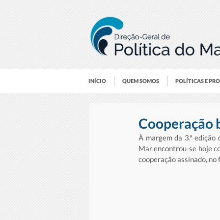
INÍCIO
QUEM SOMOS
POLÍTICAS E PR
Cooperação b
À margem da 3.ª edição d
Mar encontrou-se hoje co
cooperação assinado, no f