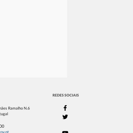
REDES SOCIAIS
lhães Ramalho N.6
tugal
000
gov.pt