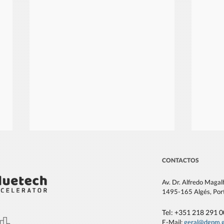
CONTACTOS
Av. Dr. Alfredo Maga
1495-165 Algés, Por
Tel: +351 21
8 291 
E-Mail:
geral@dgpm
.