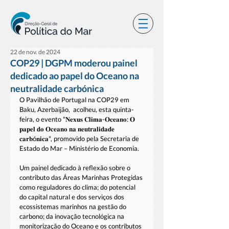
22 de nov. de 2024
COP29 | DGPM moderou painel
dedicado ao papel do Oceano na
neutralidade carbónica
O Pavilhão de Portugal na COP29 em 
Baku, Azerbaijão,  acolheu, esta quinta-
feira, o evento "𝐍𝐞𝐱𝐮𝐬 𝐂𝐥𝐢𝐦𝐚-𝐎𝐜𝐞𝐚𝐧𝐨: 𝐎 
𝐩𝐚𝐩𝐞𝐥 𝐝𝐨 𝐎𝐜𝐞𝐚𝐧𝐨 𝐧𝐚 𝐧𝐞𝐮𝐭𝐫𝐚𝐥𝐢𝐝𝐚𝐝𝐞 
𝐜𝐚𝐫𝐛ó𝐧𝐢𝐜𝐚", promovido pela Secretaria de 
Estado do Mar – Ministério de Economia. 
Um painel dedicado à reflexão sobre o 
contributo das Áreas Marinhas Protegidas 
como reguladores do clima; do potencial 
do capital natural e dos serviços dos 
ecossistemas marinhos na gestão do 
carbono; da inovação tecnológica na 
monitorização do Oceano e os contributos 