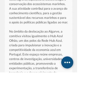
conservação dos ecossistemas marinhos. 
A sua atividade contribui para o avanço do 
conhecimento científico, para a gestão 
sustentável dos recursos marinhos e para 
o apoio às políticas públicas ligadas ao mar.
No âmbito da deslocação ao Algarve, a 
comitiva visitou igualmente o Hub Azul 
Olhão, um dos polos da Rede Hub Azul, 
criada para impulsionar a inovação e a 
competitividade da economia azul em 
Portugal. Este espaço reúne empresas, 
centros de investigação, universidades e 
entidades públicas, promovendo a 
experimentação, a transferência de 
tecnologia e o desenvolvimento de 
soluções inovadoras para os setores 
ligados ao mar.
A agenda incluiu ainda uma visita à 
Necton, empresa algarvia de referência 
na produção sustentável de microalgas e 
organismos marinhos para aplicação nos 