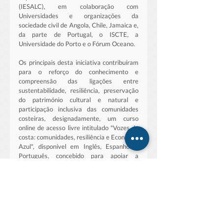
(IESALC), em colaboração com 
Universidades e organizações da 
sociedade civil de Angola, Chile, Jamaica e, 
da parte de Portugal, o ISCTE, a 
Universidade do Porto e o Fórum Oceano.
Os principais desta iniciativa contribuíram 
para o reforço do conhecimento e 
compreensão das ligações entre 
sustentabilidade, resiliência, preservação 
do património cultural e natural e 
participação inclusiva das comunidades 
costeiras, designadamente, um curso 
online de acesso livre intitulado "Vozes da 
costa: comunidades, resiliência e Economia 
Azul", disponível em Inglês, Espanhol e 
Português, concebido para apoiar a 
aprendizagem, a partilha de 
conhecimentos e a ação local nas 
comunidades costeiras, e ainda, uma 
Publicação, que será disponibilizada em 
breve nas 3 línguas, com enfoque na forma 
como a ciência, as políticas públicas, o 