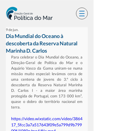
9 de jun.
Dia Mundial do Oceano à
descoberta da Reserva Natural
Marinha D. Carlos
Para celebrar o Dia Mundial do Oceano, a 
Direção-Geral de Política do Mar e o 
Aquário Vasco da Gama uniram-se numa 
missão muito especial: levámos cerca de 
uma centena de jovens do 3.º ciclo à 
descoberta da Reserva Natural Marinha 
D. Carlos I - a maior área marinha 
protegida de Portugal, com 173 000 km², 
quase o dobro do território nacional em 
terra. 
https://video.wixstatic.com/video/3864
17_5fcc3a7a517643f09e5a799d9b799
00f/1080p/mp4/file.mp4