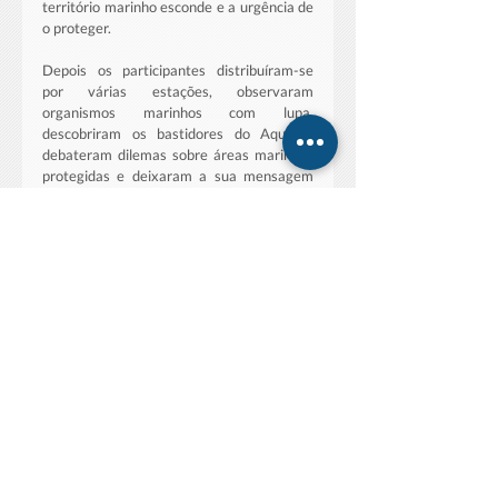
território marinho esconde e a urgência de 
o proteger.
Depois os participantes distribuíram-se 
por várias estações, observaram 
organismos marinhos com lupa, 
descobriram os bastidores do Aquário, 
debateram dilemas sobre áreas marinhas 
protegidas e deixaram a sua mensagem 
para o Oceano. 
Reimaginar o Oceano começa por 
conhecê-lo: com curiosidade, com ciência e 
com as gerações que o vão herdar. E 
protegê-lo começa por uma promessa.
Um agradecimento ao Município de Oeiras 
pelo apoio que tornou possível esta 
missão.
Av. Dr. Alfredo Magalhães Ramalho N.6
1495-165
Algés, Portugal