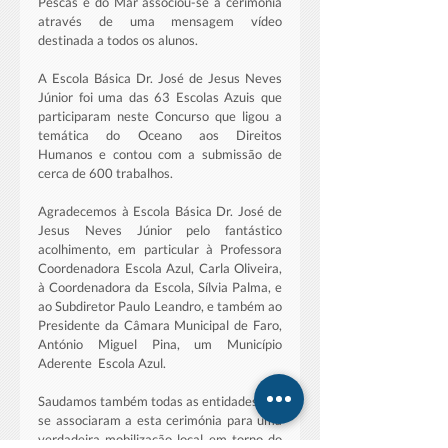
Pescas e do Mar associou-se à cerimónia 
através de uma mensagem vídeo 
destinada a todos os alunos.
A Escola Básica Dr. José de Jesus Neves 
Júnior foi uma das 63 Escolas Azuis que 
participaram neste Concurso que ligou a 
temática do Oceano aos Direitos 
Humanos e contou com a submissão de 
cerca de 600 trabalhos.
Agradecemos à Escola Básica Dr. José de 
Jesus Neves Júnior pelo fantástico 
acolhimento, em particular à Professora 
Coordenadora Escola Azul, Carla Oliveira, 
à Coordenadora da Escola, Sílvia Palma, e 
ao Subdiretor Paulo Leandro, e também ao 
Presidente da Câmara Municipal de Faro, 
António Miguel Pina, um Município 
Aderente  Escola Azul. 
Saudamos também todas as entidades que 
se associaram a esta cerimónia para uma 
verdadeira mobilização local em torno do 