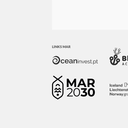
LINKS MAR
Oeiras recebe evento
conjunto da Estratégia
Marítima do Altântico com a
Iniciativa WestMED