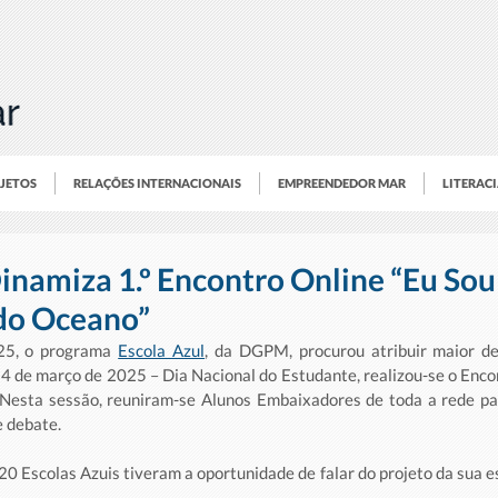
OJETOS
RELAÇÕES INTERNACIONAIS
EMPREENDEDOR MAR
LITERAC
inamiza 1.º Encontro Online “Eu Sou
do Oceano”
25, o programa 
Escola Azul
, da DGPM, procurou atribuir maior de
4 de março de 2025 – Dia Nacional do Estudante, realizou-se o Encon
Nesta sessão, reuniram-se Alunos Embaixadores de toda a rede p
e debate.
 Escolas Azuis tiveram a oportunidade de falar do projeto da sua es