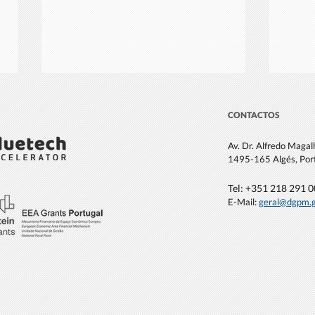
CONTACTOS
Av. Dr. Alfredo Maga
1495-165 Algés, Por
Tel: +351 21
8 291 
E-Mail:
geral@dgpm
.
Relatório de Empregos da
DGPM
Economia Azul 2026 destaca a
livr
crescente diversificação das
oportunidades profissionais
ligadas ao Oceano