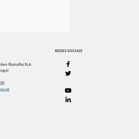
REDES SOCIAIS
lhães Ramalho N.6
tugal
000
gov.pt
 na apresentação do
o "Sentinelas do Oceano