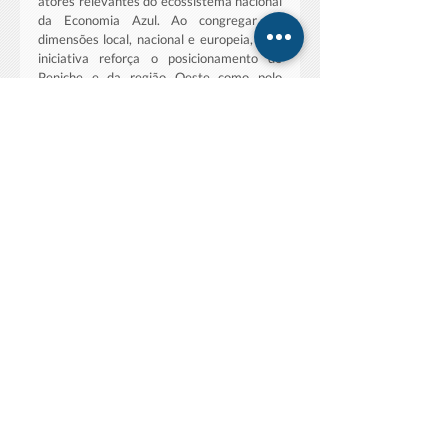
atores relevantes do ecossistema nacional 
da Economia Azul. Ao congregar as 
dimensões local, nacional e europeia, esta 
iniciativa reforça o posicionamento de 
Peniche e da região Oeste como polo 
emergente da Economia Azul, em sintonia 
com as prioridades estratégicas da União 
Europeia.
Ancorado num território profundamente 
ligado ao mar, o “Innovation Meets 
Regions – Peniche” promoveu a partilha de 
boas práticas europeias em inovação 
regional, reforçou a articulação entre 
ciência, economia e políticas públicas, e 
fomentou soluções colaborativas para 
desafios societais, ambientais e 
económicos, contribuindo para afirmar a 
investigação científica e a cooperação 
institucional como motores de 
desenvolvimento sustentável e 
competitividade territorial.