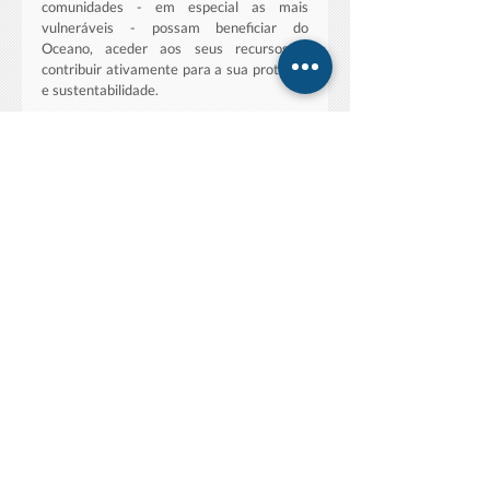
comunidades - em especial as mais 
vulneráveis - possam beneficiar do 
Oceano, aceder aos seus recursos e 
contribuir ativamente para a sua proteção 
e sustentabilidade. 
A sessão encerrou com a apresentação de 
exemplos nacionais que ilustram a 
aplicação prática deste princípio e as lições 
aprendidas, reforçando a importância de 
abordagens inclusivas e participativas na 
governação sustentável do Oceano.
Carbono Azul: Portugal 