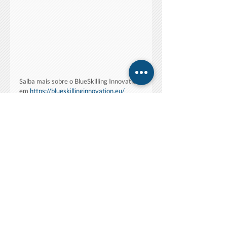
Saiba mais sobre o BlueSkilling Innovation 
em 
https://blueskillinginnovation.eu/
Saiba mais sobre o HYDEA 
em 
https://www.eu-hydea.eu/
Conheça todos os vencedores dos Atlantic 
Project Awards em 
https://atlantic-
maritime-
strategy.ec.europa.eu/en/news/atlantic-
project-awards-winners-2024
Av. Dr. Alfredo Magalhães Ramalho N.6
1495-165
Algés, Portugal