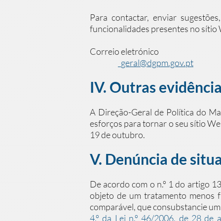
Para contactar, enviar sugestões
funcionalidades presentes no sítio 
Correio eletrónico
geral@dgpm.gov.pt
IV. Outras evidênci
A Direção-Geral de Política do M
esforços para tornar o seu sítio W
19 de outubro.
V. Denúncia de situ
De acordo com o n.º 1 do artigo 1
objeto de um tratamento menos fa
comparável, que consubstancie uma 
4.º da Lei n.º 46/2006, de 28 de 