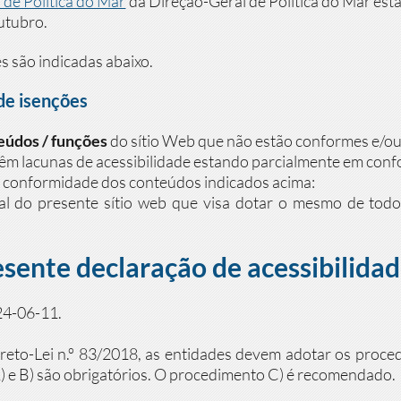
de Política do Mar
da Direção-Geral de Política do Mar est
utubro.
 são indicadas abaixo.
de isenções
eúdos / funções
do sítio Web que não estão conformes e/ou 
têm lacunas de acessibilidade estando parcialmente em conf
o conformidade dos conteúdos indicados acima:
l do presente sítio web que visa dotar o mesmo de todos
esente declaração de acessibilidad
024-06-11.
reto-Lei n.º 83/2018, as entidades devem adotar os proce
 e B) são obrigatórios. O procedimento C) é recomendado.