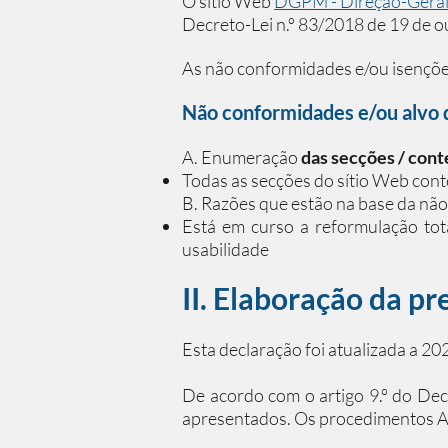
O sítio Web
DGPM - Direção-Geral 
Decreto-Lei n.º 83/2018 de 19 de o
As não conformidades e/ou isenções
Não conformidades e/ou alvo 
A. Enumeração
das secções / cont
Todas as secções do sítio Web con
B. Razões que estão na base da nã
Está em curso a reformulação tota
usabilidade
II. Elaboração da pr
Esta declaração foi atualizada a 2
De acordo com o artigo 9.º do Dec
apresentados. Os procedimentos A)