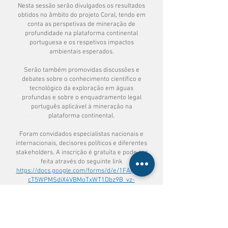
Nesta sessão serão divulgados os resultados
obtidos no âmbito do projeto Coral, tendo em
conta as perspetivas de mineração de
profundidade na plataforma continental
portuguesa e os respetivos impactos
ambientais esperados.
Serão também promovidas discussões e
debates sobre o conhecimento científico e
tecnológico da exploração em águas
profundas e sobre o enquadramento legal
português aplicável à mineração na
plataforma continental.
Foram convidados especialistas nacionais e
internacionais, decisores políticos e diferentes
stakeholders. A inscrição é gratuita e pode ser
feita através do seguinte link
https://docs.google.com/forms/d/e/1FAIpQLS
cT5WPMSdiX4VBMoTxWT1Dbz9B_vz-
11kVuCJyDFB7Gt7Qu7w/viewform
Ver Programa