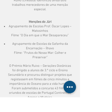
Ruivo (cineasta) identificou ainda dois
trabalhos merecedores de uma menção
especial.
Menções do Júri
Agrupamento de Escolas Prof. Óscar Lopes –
Matosinhos
Filme “O Dia em que o Mar Desapareceu”
Agrupamento de Escolas da Gafanha da
Encarnação – Ílhavo
Filme: “Frutos do Nosso Mar: Colher e
Preservar”
O Prémio Mário Ruivo – Gerações Oceânicas
foi dirigido a alunos de 3.º ciclo e Ensino
Secundário e procurou distinguir projetos que
registassem em filmes de cinco minutos a
importância do Oceano para a vida humana.
Foram submetidos a concurso 43 filmes,
oriundos de escolas de Portugal Continental,
Açores e Madeira.
Os vídeos vencedores estão disponíveis em
www.premiomarioruivo.pt