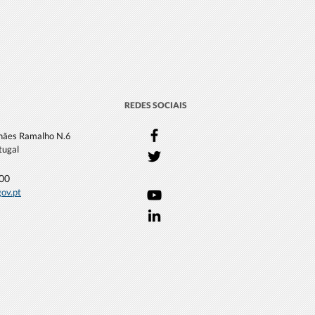
REDES SOCIAIS
lhães Ramalho N.6
tugal
000
gov.pt