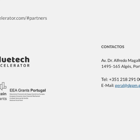
elerator.com/#partners
CONTACTOS
Av. Dr. Alfredo Maga
1495-165 Algés, Por
Tel: +351 21
8 291 
E-Mail:
geral@dgpm
.