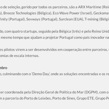
so de seleção, gerido por todos os parceiros, são a ARX Maritime (Rei
 Breeze Technologies (Bélgica), Eco Wave Power (Israel), Geckomatic
finity (Portugal), Sevways (Portugal), Surclean (EUA), T-mining (Bélg
do, com quatro startups, seguido pela Bélgica (três) e pelo Reino Uni
 ao mesmo tempo que ajudam a projetar Portugal como país inovador 
tes pilotos virem a ser desenvolvidos em cooperação entre parceiros
omias de escala internas.
embro
, culminando com o ‘Demo Day’, onde as soluções encontradas e os r
a ser coordenada pela Direção Geral de Política do Mar (DGPM), com
a parceria do Porto de Leixões, Porto de Sines, Grupo ETE, Grupo P