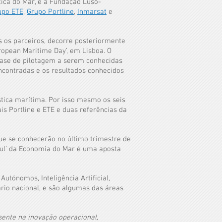
tica do Mar, e a Fundação Luso-
upo ETE
,
Grupo Portline
,
Inmarsat
e
s os parceiros, decorre posteriormente
ropean Maritime Day’, em Lisboa. O
 fase de pilotagem a serem conhecidas
ncontradas e os resultados conhecidos
ística marítima. Por isso mesmo os seis
is Portline e ETE e duas referências da
que se conhecerão no último trimestre de
zul’ da Economia do Mar é uma aposta
utónomos, Inteligência Artificial,
rio nacional, e são algumas das áreas
sente na inovação operacional,