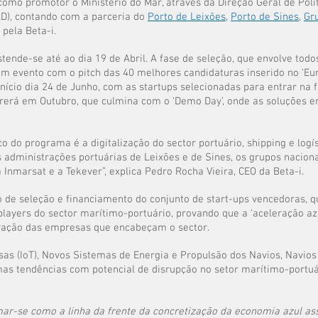
como promotor o Ministério do Mar, através da Direção Geral de Polí
D), contando com a parceria do
Porto de Leixões
,
Porto de Sines
,
Gr
 pela Beta-i.
tende-se até ao dia 19 de Abril. A fase
de seleção, que envolve todo
um evento com o pitch das 40 melhores candidaturas inserido no ‘Eu
nício dia 24 de Junho, com as startups selecionadas para entrar na
rrerá em Outubro, que culmina com o ‘Demo Day’, onde as soluções e
co do programa é a digitalização do sector portuário, shipping e log
 administrações portuárias de Leixões e de Sines, os grupos naciona
a Inmarsat e a Tekever”, explica Pedro Rocha Vieira, CEO da Beta-i.
o de seleção e financiamento do conjunto de start-ups vencedoras, 
players do sector marítimo-portuário, provando que a ‘aceleração a
ivação das empresas que encabeçam o sector.
as (IoT), Novos Sistemas de Energia e Propulsão dos Navios, Navios A
as tendências com potencial de disrupção no setor marítimo-portuá
mar-se como a linha da frente da concretização da economia azul as