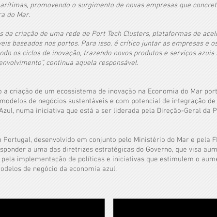
marítimas, promovendo o surgimento de novas empresas que concret
ra do Mar.
és da criação de uma rede de Port Tech Clusters, plataformas de ace
is baseados nos portos. Para isso, é crítico juntar as empresas e os
ando os ciclos de inovação, trazendo novos produtos e serviços azu
nvolvimento”, continua aquela responsável.
o a criação de um ecossistema de inovação na Economia do Mar portu
 modelos de negócios sustentáveis e com potencial de integração de 
zul, numa iniciativa que está a ser liderada pela Direção-Geral da 
n Portugal, desenvolvido em conjunto pelo Ministério do Mar e pela 
ponder a uma das diretrizes estratégicas do Governo, que visa au
 pela implementação de políticas e iniciativas que estimulem o aume
 modelos de negócio da economia azul.