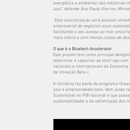
energética e ambiental das indústrias 
azul”, defende Ana Paula Vitorino, Minist
“Esta concretização será possível atrav
empresarial de negócios azuis sustentáve
facilitando o seu acesso ao mar, encurt
mais célere e com menos custos de dese
O que é o Bluetech Accelerator
Este projeto tem como principal desígni
selecionar e capacitar as start-ups com
nacionais e internacionais da Economia A
de inovação Beta-i.
A iniciativa faz parte do programa Ocea
azul e empreendedorismo. Vem ainda res
Sustentável no PIB nacional e que passa
sustentabilidade e da sofisticação dos