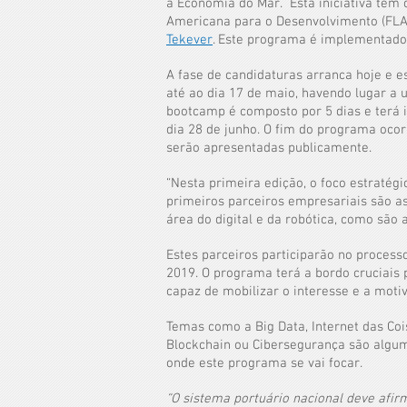
à Economia do Mar. Esta iniciativa tem 
Americana para o Desenvolvimento (FLA
Tekever
. Este programa é implementado
A fase de candidaturas arranca hoje e es
até ao dia
17 de maio, havendo lugar a 
bootcamp é composto por 5 dias e terá i
dia 28 de junho. O fim do programa oco
serão apresentadas publicamente.
“Nesta primeira edição, o foco estratégi
primeiros parceiros empresariais são as
área do digital e da robótica, como são 
Estes parceiros participarão no process
2019. O programa terá a bordo cruciais 
capaz de mobilizar o interesse e a mot
Temas como a Big Data, Internet das Cois
Blockchain ou Cibersegurança são algum
onde este programa se vai focar.
“O sistema portuário nacional deve afir