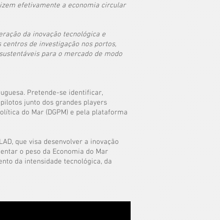
izem efetivamente a economia circular
leração da inovação tecnológica e
 centros de investigação nos portos,
is sustentáveis para o mercado de modo
guesa. Pretende-se identificar,
pilotos junto dos grandes players
Política do Mar (DGPM) e pela plataforma
FLAD, que visa desenvolver a inovação
mentar o peso da Economia do Mar
nto da intensidade tecnológica, da