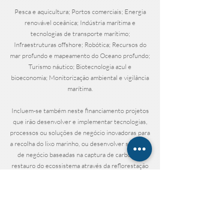
Pesca e aquicultura; Portos comerciais; Energia
renovável oceânica; Indústria marítima e
tecnologias de transporte marítimo;
Infraestruturas offshore; Robótica; Recursos do
mar profundo e mapeamento do Oceano profundo;
Turismo náutico; Biotecnologia azul e
bioeconomia; Monitorização ambiental e vigilância
marítima.
Incluem-se também neste financiamento projetos
que irão desenvolver e implementar tecnologias,
processos ou soluções de negócio inovadoras para
a recolha do lixo marinho, ou desenvolver soluções
de negócio baseadas na captura de carbono e
restauro do ecossistema através da reflorestação
do oceano, com ervas marinhas, algas ou outra
solução natural equivalente. O resultado esperado
baseia-se na eficiência de recursos assente numa
economia circular.