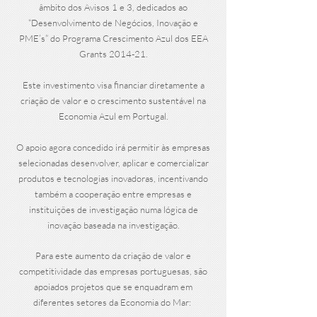
âmbito dos Avisos 1 e 3, dedicados ao
“Desenvolvimento de Negócios, Inovação e
PME’s” do Programa Crescimento Azul dos EEA
Grants 2014-21.
Este investimento visa financiar diretamente a
criação de valor e o crescimento sustentável na
Economia Azul em Portugal.
O apoio agora concedido irá permitir às empresas
selecionadas desenvolver, aplicar e comercializar
produtos e tecnologias inovadoras, incentivando
também a cooperação entre empresas e
instituições de investigação numa lógica de
inovação baseada na investigação.
Para este aumento da criação de valor e
competitividade das empresas portuguesas, são
apoiados projetos que se enquadram em
diferentes setores da Economia do Mar: