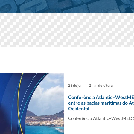
26 de jun.
2 min de leitura
Conferência Atlantic–WestM
entre as bacias marítimas do A
Ocidental
Conferência Atlantic–WestMED