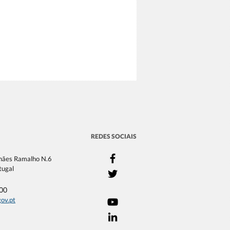
REDES SOCIAIS
lhães Ramalho N.6
tugal
000
gov.pt