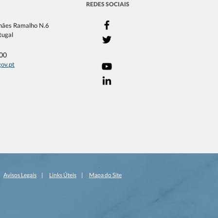
REDES SOCIAIS
lhães Ramalho N.6
tugal
000
gov.pt
|
Avisos Legais
|
Links Úteis
|
Mapa do Site