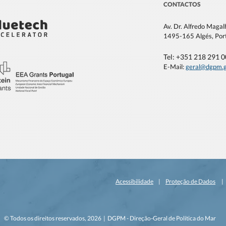
CONTACTOS
Av. Dr. Alfredo Maga
1495-165 Algés, Por
Tel: +351 21
8 291 
E-Mail:
geral@dgpm
.
Acessibilidade
|
Proteção de Dados
© Todos os direitos reservados, 2026 | DGPM - Direção-Geral de Política do Mar