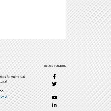
REDES SOCIAIS
lhães Ramalho N.6
tugal
000
gov.pt