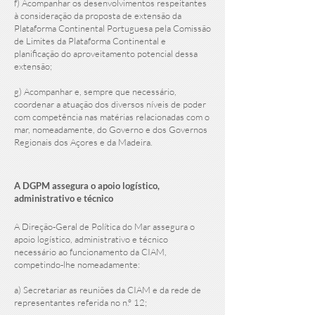
f) Acompanhar os desenvolvimentos respeitantes
à consideração da proposta de extensão da
Plataforma Continental Portuguesa pela Comissão
de Limites da Plataforma Continental e
planificação do aproveitamento potencial dessa
extensão;
g) Acompanhar e, sempre que necessário,
coordenar a atuação dos diversos níveis de poder
com competência nas matérias relacionadas com o
mar, nomeadamente, do Governo e dos Governos
Regionais dos Açores e da Madeira.
A DGPM assegura o apoio logístico,
administrativo e técnico
A Direção-Geral de Política do Mar assegura o
apoio logístico, administrativo e técnico
necessário ao funcionamento da CIAM,
competindo-lhe nomeadamente:
a) Secretariar as reuniões da CIAM e da rede de
representantes referida no n.º 12;