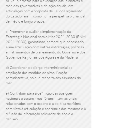
b) Definir metas para a execução das iniciativas e
medidas governativas e de ação anuais, em
articulação com a proposta de Lei do Orçamento
do Estado, assim como numa perspetiva plurianual
de médio e longo prazos;
c) Promover e avaliar a implementação da
Estratégia Nacional para o Mar
2021-2030
(ENM
2021-2030)
, garantindo, sempre que necessário,
a sua articulação com outras estratégias, políticas
e instrumentos de planeamento do Governo e dos
Governos Regionais dos Açores e da Madeira;
d) Coordenar o esforço interministerial de
ampliação das medidas de simplificação
administrativa, no que respeita aos assuntos do
mar;
e) Contribuir para a definição das posições
nacionais a assumir nos fóruns internacionais
relacionados com o oceano e a política marítima,
com vista à articulação e coerência das mesmas e à
difusão da informação relevante de apoio à
decisão;