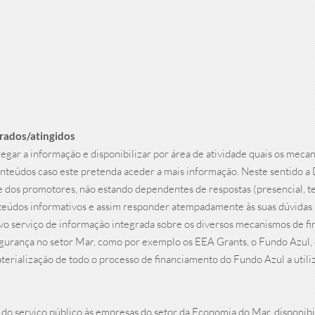
erados/atingidos
gar a informação e disponibilizar por área de atividade quais os meca
nteúdos caso este pretenda aceder a mais informação. Neste sentido a
te dos promotores, não estando dependentes de respostas (presencial, te
teúdos informativos e assim responder atempadamente às suas dúvidas 
vo serviço de informação integrada sobre os diversos mecanismos de fi
segurança no setor Mar, como por exemplo os EEA Grants, o Fundo Azu
terialização de todo o processo de financiamento do Fundo Azul a utiliz
o do serviço público às empresas do setor da Economia do Mar, disponi