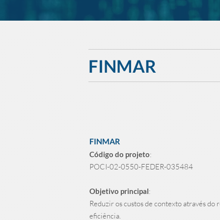
FINMAR
FINMAR
Código do projeto
:
POCI-02-0550-FEDER-035484
Objetivo principal
:
Reduzir os custos de contexto através do 
eficiência.