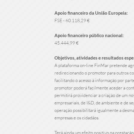
Apoio financeiro da União Europeia:
FSE - 60.118,29 €
Apoio financeiro público nacional:
45.444,99 €
Objetivos, atividades e resultados esp
A plataforma on-line FinMar pretende agre
redirecionando o promotor para outros co
facilitando o acesso à informação por par
promotor poderá facilmente aceder a con
permitirá providenciar a criação de um no
empresariais, de I&D, de ambiente e de 
operação possibilitará igualmente a desma
empresas e os cidadãos.
Terá ainda um efeito positivo na prestaçã