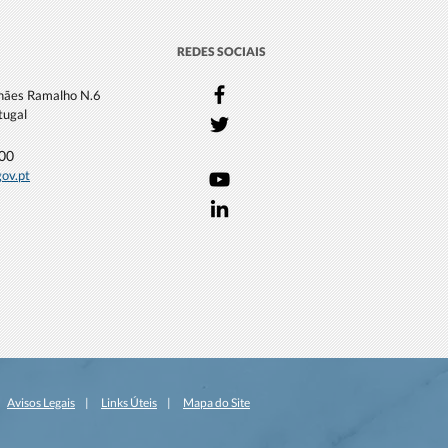
REDES SOCIAIS
lhães Ramalho N.6
tugal
000
gov.pt
|
Avisos Legais
|
Links Úteis
|
Mapa do Site