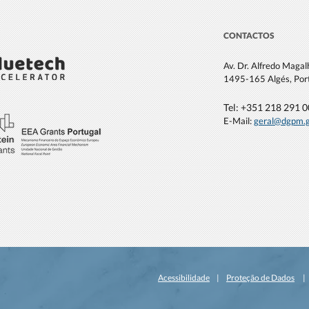
CONTACTOS
Av. Dr. Alfredo Maga
1495-165 Algés, Por
Tel: +351 21
8 291 
E-Mail:
geral@dgpm
.
Acessibilidade
|
Proteção de Dados