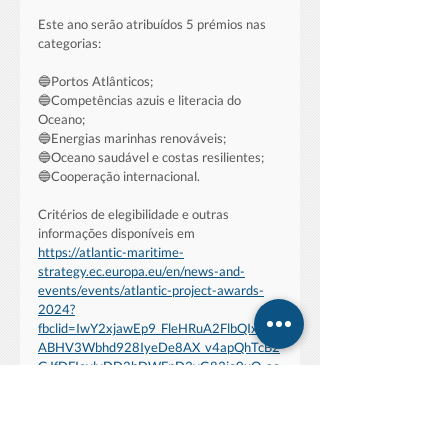
Este ano serão atribuídos 5 prémios nas 
categorias:
🔵Portos Atlânticos;
🔵Competências azuis e literacia do 
Oceano;
🔵Energias marinhas renováveis;
🔵Oceano saudável e costas resilientes;
🔵Cooperação internacional.
Critérios de elegibilidade e outras 
informações disponíveis em 
https://atlantic-maritime-
strategy.ec.europa.eu/en/news-and-
events/events/atlantic-project-awards-
2024?
fbclid=IwY2xjawEp9_FleHRuA2FlbQIxMA
ABHV3Wbhd928IyeDe8AX_v4apQhTcB2
GJfDFIoylyDD2hDWFpD3vG83io0uQ_ae
m_x-KgRDnva4LI_5xPNhysvQ
Candidaturas até 20 de setembro.
Estratégia do Atlântico