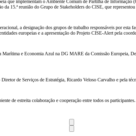
peia que implementam o Ambiente Comum de Partilha de Informação (#
ão da 15.ª reunião do Grupo de Stakeholders do CISE, que representou 
racional, a designação dos grupos de trabalho responsáveis por esta fas
ntidades europeias e a apresentação do Projeto CISE-Alert pela coord
tica Marítima e Economia Azul na DG MARE da Comissão Europeia, Del
iretor de Serviços de Estratégia, Ricardo Veloso Carvalho e pela técn
te de estreita colaboração e cooperação entre todos os participantes.