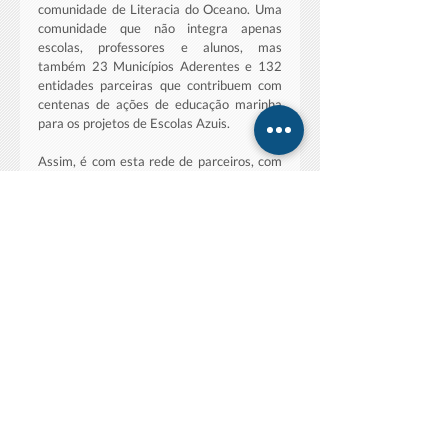
comunidade de Literacia do Oceano. Uma 
comunidade que não integra apenas 
escolas, professores e alunos, mas 
também 23 Municípios Aderentes e 132 
entidades parceiras que contribuem com 
centenas de ações de educação marinha 
para os projetos de Escolas Azuis.
Assim, é com esta rede de parceiros, com 
o apoio e com os desafios lançados pela 
equipa de coordenação, com o 
compromisso inesgotável dos professores 
e, claro, com o empenho e entusiasmo dos 
alunos que a Escola Azul tem levado a 
Literacia do Oceano às escolas 
portuguesas.
Saiba mais sobre o programa Escola Azul 
em 
https://escolaazul.pt.
Av. Dr. Alfredo Magalhães Ramalho N.6
1495-165
Algés, Portugal