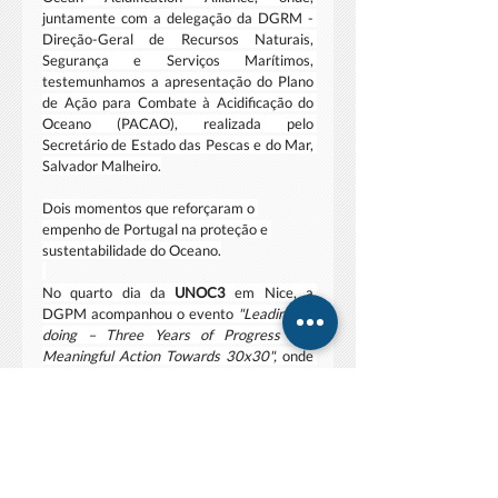
juntamente com a delegação da DGRM - 
Direção-Geral de Recursos Naturais, 
Segurança e Serviços Marítimos, 
testemunhamos a apresentação do Plano 
de Ação para Combate à Acidificação do 
Oceano (PACAO), realizada pelo 
Secretário de Estado das Pescas e do Mar, 
Salvador Malheiro.
Dois momentos que reforçaram o 
empenho de Portugal na proteção e 
sustentabilidade do Oceano.
No quarto dia da 
UNOC3
 em Nice, a 
DGPM acompanhou o evento 
"Leading by 
doing – Three Years of Progress and 
Meaningful Action Towards 30x30",
 onde 
foram apresentados exemplos e lições 
aprendidas do compromisso 30x30, crucial 
para a proteção e conservação do Oceano.
Seguimos a intervenção do Secretário de 
Estado das Pescas e do Mar, Salvador 