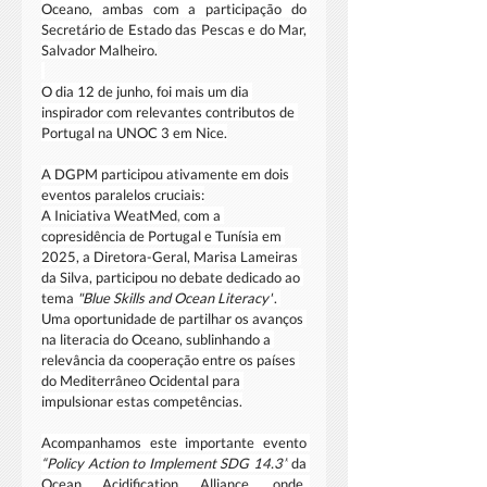
Oceano, ambas com a participação do 
Secretário de Estado das Pescas e do Mar, 
Salvador Malheiro.
O dia 12 de junho, foi mais um dia 
inspirador com relevantes contributos de 
Portugal na UNOC 3 em Nice.
A DGPM participou ativamente em dois 
eventos paralelos cruciais:
A Iniciativa WeatMed
, 
com a 
copresidência de Portugal e Tunísia em 
2025, a Diretora-Geral, Marisa Lameiras 
da Silva, participou no debate dedicado ao 
tema 
"Blue Skills and Ocean Literacy"
. 
Uma oportunidade de partilhar os avanços 
na literacia do Oceano, sublinhando a 
relevância da cooperação entre os países 
do Mediterrâneo Ocidental para 
impulsionar estas competências.
Acompanhamos este importante evento 
“Policy Action to Implement SDG 14.3”
 da 
Ocean Acidification Alliance, onde, 