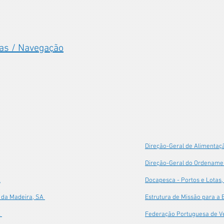
as / Navegação
Direção-Geral de Alimentaçã
Direção-Geral do Ordenamen
A
Docapesca - Portos e Lotas,
 da Madeira, SA
Estrutura de Missão para a 
A
Federação Portuguesa de V