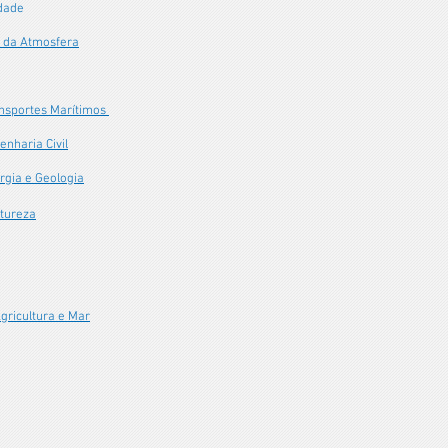
idade
e da Atmosfera
ransportes Marítimos
enharia Civil
rgia e Geologia
atureza
gricultura e Mar