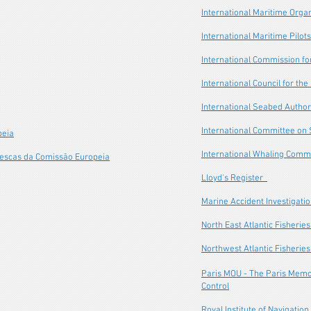
International Maritime Orga
International Maritime Pilot
International Commission for
International Council for the
International Seabed Author
International Committee on
peia
International Whaling Comm
Pescas da Comissão Europeia
Lloyd's Register
Marine Accident Investigati
North East Atlantic Fisheri
Northwest Atlantic Fisheries
Paris MOU - The Paris Memo
Control
Royal Institute of Navigation