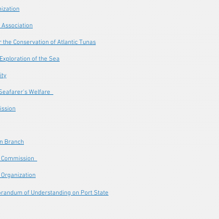
nization
s Association
 the Conservation of Atlantic Tunas
 Exploration of the Sea
ity
 Seafarer's Welfare
ission
on Branch
es Commission
 Organization
randum of Understanding on Port State