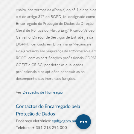
Assim, nos termos da alínea a) do n.º 1 e dos n.os 5
e 6 do artigo 37.º do RGPD, foi designado como
Encarregado da Proteção de Dados da Direção
Geral de Política do Mar, o Eng.º Ricardo Veloso
Carvalho, Diretor de Serviços de Estratégia da
DGPM, licenciado em Engenharia Mecânica e
Pós-graduado em Segurança de Informação e em
RGPD, com as certificações profissionais CDPSE,
CGEIT e CRISC, por deter as qualidades
profissionais e as aptidões necessárias ao
desempenho das inerentes funções.
Ver
Despacho de Nomeação
Contactos do Encarregado pela
Proteção de Dados
Endereço eletrónico:
epd@dgpm.mm.gov.pt
Telefone: +
351 218 291 000