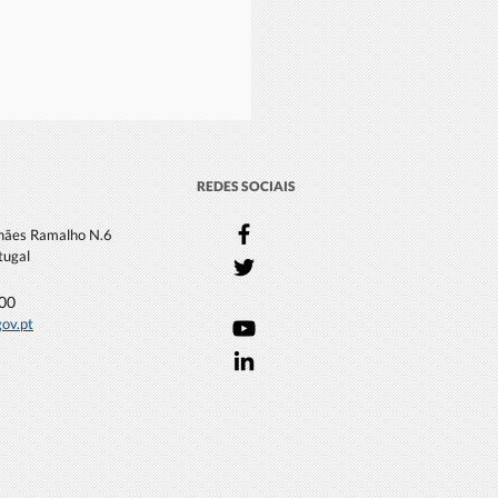
REDES SOCIAIS
lhães Ramalho N.6
tugal
000
gov.pt
iativa WestMED destaca a
acia do Oceano e Blue
ls na UNOC3, em Nice