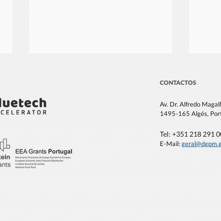
CONTACTOS
Av. Dr. Alfredo Maga
1495-165 Algés, Por
Tel: +351 21
8 291 
E-Mail:
geral@dgpm
.
Seminário: “A informação do
Inic
meio marinho e a ciência ao
Liter
serviço da sociedade”
Skil