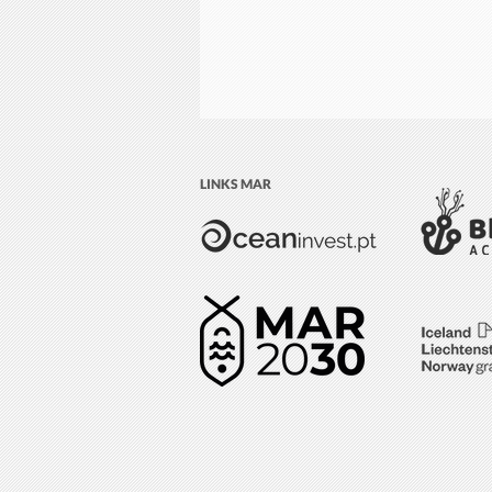
LINKS MAR
Direção-Geral de Política do
Mar promove o Oceano na
COP30