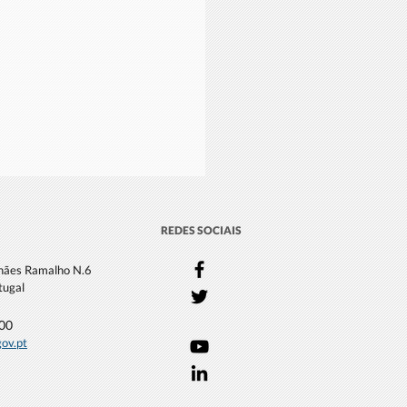
REDES SOCIAIS
lhães Ramalho N.6
tugal
000
gov.pt
ugal aprova moratória à
ração em mar profundo
2050