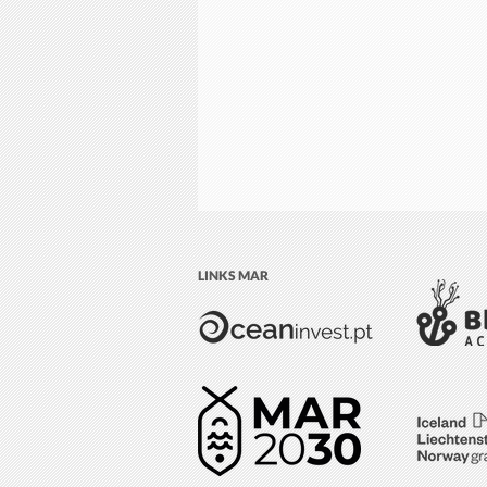
LINKS MAR
Seminário: “A informação do
meio marinho e a ciência ao
serviço da sociedade”