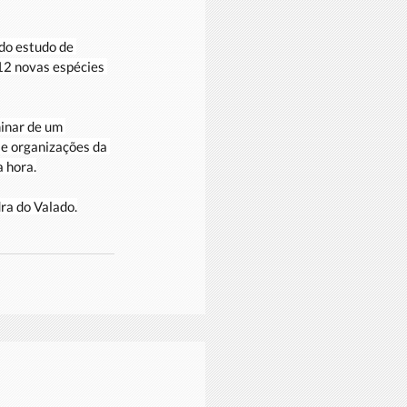
do estudo de 
12 novas espécies 
minar de um 
 e organizações da 
 hora.
ra do Valado.