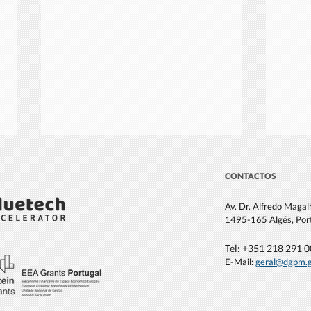
CONTACTOS
Av. Dr. Alfredo Maga
1495-165 Algés, Por
Tel: +351 21
8 291 
E-Mail:
geral@dgpm
.
Our Ocean Conference 2025
Port
mine
até 