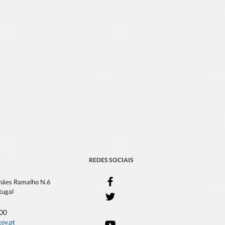
REDES SOCIAIS
lhães Ramalho N.6
tugal
000
gov.pt