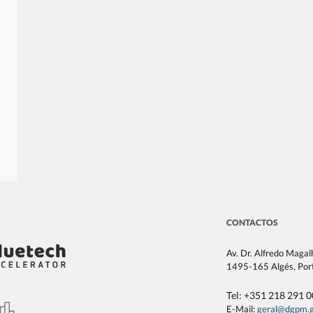
CONTACTOS
Av. Dr. Alfredo Maga
1495-165 Algés, Por
Tel: +351 21
8 291 
E-Mail:
geral@dgpm
.