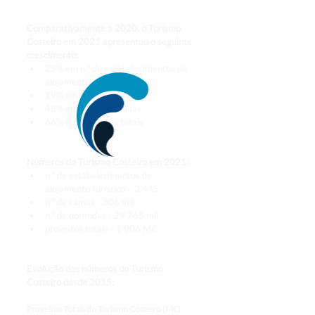
Comparativamente a 2020, o Turismo 
Costeiro em 2021 apresentou o seguinte 
crescimento:
25% em n.º de estabelecimentos de 
alojamento turístico 
19% em n.º de camas
48% em n.º de dormidas
66% em proveitos totais
Números do Turismo Costeiro em 2021:
n.º de estabelecimentos de 
alojamento turístico – 3.445
n.º de camas - 306 mil
n.º de dormidas - 29 765 mil
proveitos totais - 1 906 M€
Evolução dos números do Turismo 
Costeiro desde 2015:
Proveitos Totais do Turismo Costeiro (M€)