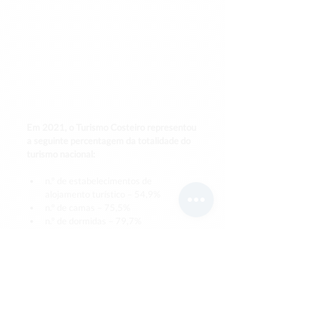
Em 2021, o Turismo Costeiro representou 
a seguinte percentagem da totalidade do 
turismo nacional:
n.º de estabelecimentos de 
alojamento turístico – 54,9%
n.º de camas – 75,5%
n.º de dormidas – 79,7%
proveitos totais – 81,8%
Proveitos Totais do Turismo Costeiro (M€)