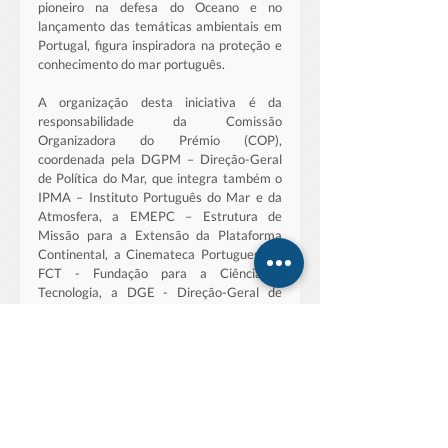
pioneiro na defesa do Oceano e no 
lançamento das temáticas ambientais em 
Portugal, figura inspiradora na proteção e 
conhecimento do mar português.
A organização desta iniciativa é da 
responsabilidade da Comissão 
Organizadora do Prémio (COP), 
coordenada pela DGPM – Direção-Geral 
de Política do Mar, que integra também o 
IPMA – Instituto Português do Mar e da 
Atmosfera, a EMEPC – Estrutura de 
Missão para a Extensão da Plataforma 
Continental, a Cinemateca Portuguesa, a 
FCT - Fundação para a Ciência e 
Tecnologia, a DGE - Direção-Geral de 
Educação e a APA - Agência Portuguesa 
do Ambiente.
A edição deste ano conta ainda com o 
apoio institucional de ADENE - Agência 
para a Energia, das Águas do Tejo 
Atlântico, do Comité Português para a 
COI-UNESCO, do Comité Nacional para a 