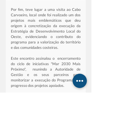
Por fim, teve lugar a uma visita ao Cabo 
Carvoeiro, local onde foi realizado um dos 
projetos mais emblemáticos que deu 
origem à concretização da execução da 
Estratégia de Desenvolvimento Local do 
Oeste, evidenciando o contributo do 
programa para a valorização do território 
e das comunidades costeiras.
Este encontro assinalou o  encerramento 
do ciclo de iniciativas "Mar 2030 Mais 
Próximo",  reunindo a Autoridade de 
Gestão e os seus parceiros para 
monitorizar a execução do Programa e o 
progresso dos projetos apoiados.
A DGPM integra o Comité de 
Acompanhamento, o órgão responsável 
por analisar a execução física e financeira 
do Programa do MAR 2030 e avaliar o 
cumprimento dos seus objetivos 
estratégicos.