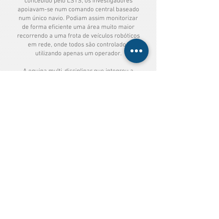
concebido pelo LSTS, os investigadores
apoiavam-se num comando central baseado
num único navio. Podiam assim monitorizar
de forma eficiente uma área muito maior
recorrendo a uma frota de veículos robóticos
em rede, onde todos são controlados
utilizando apenas um operador.
A equipa multi-disciplinar que integrou a
campanha incluiu 17 elementos de seis países
e foi coordenada por João Tasso de Sousa do
LSTS.
O desenvolvimento deste software contou
com o apoio financeiro dos EEA Grants 2009-
14, ao abrigo do Programa PT 02 – Gestão
Integrada das Águas Marinhas e Costeiras.
Av. Dr. Alfredo Magalhães Ramalho N.6
1495-165
Algés, Portugal
Tel: +351 21
8 291 000
E-Mail:
geral@dgpm
.gov.pt