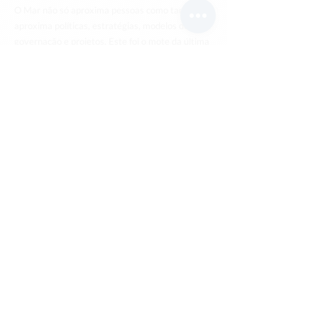
O Mar não só aproxima pessoas como também,
aproxima políticas, estratégias, modelos de
governação e projetos. Este foi o mote da última
conferência no âmbito da Atlantic Stakeholder
Platform realizada no Porto, no passado dia 12
de novembro, onde se concentraram os
principais stakeholders nacionais e internacionais
para debater e apresentar o que de melhor se faz
em matéria de Mar.
O Bluetech Accelerator – Ports & Shipping 4.0,
programa de inovação para startups,
naturalmente não poderia ser esquecido. Esse
foi, aliás, o melhor dos exemplos nacionais, que
Ruben Eiras poderia ter escolhido para a sua
apresentação e que é já hoje considerado pela
opinião pública um “case-study de sucesso”.
Av. Dr. Alfredo Magalhães Ramalho N.6
1495-165
Algés, Portugal