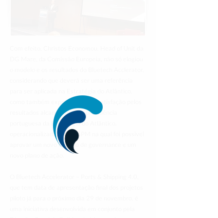
Com efeito, Christos Economou, Head of Unit da
DG Mare, da Comissão Europeia, não só elogiou
o modelo e os resultados do Bluetech Acclerator,
considerando que deverá ser uma referência
para ser aplicada na Estratégia do Atlântico,
como também expressou a sua satisfação pelos
resultados alcançados pela presidência
portuguesa da Estratégia do Atlântico,
operacionalizada pela DGPM na qual foi possivel
aprovar um novo modelo de governance e um
novo plano de ação.
O Bluetech Accelerator – Ports & Shipping 4.0,
que tem data de apresentação final dos projetos
piloto já para o próximo dia 29 de novembro, é
uma iniciativa desenvolvida em conjunto pela