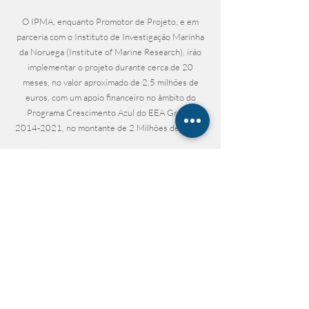
O IPMA, enquanto Promotor de Projeto, e em
parceria com o Instituto de Investigação Marinha
da Noruega (Institute of Marine Research), irão
implementar o projeto durante cerca de 20
meses, no valor aproximado de 2,5 milhões de
euros, com um apoio financeiro no âmbito do
Programa Crescimento Azul do EEA Grants
2014-2021
, no montante de 2 Milhões de Euros.
Para o Ministro do Mar, Ricardo Serrão Santos,
que no final não escondeu a sua satisfação, este
foi mais um grande passo, e um bom exemplo de
como os EEA Grants podem potenciar projetos de
relevante interesse para o país, capazes de gerar
conhecimento necessário e de elevada qualidade
sobre o Oceano para uma eficaz gestão do mesmo
e gerar ainda novos resultados e tecnologias com
aplicação no mercado, criando valor e emprego
altamente qualificado para a Economia Nacional.