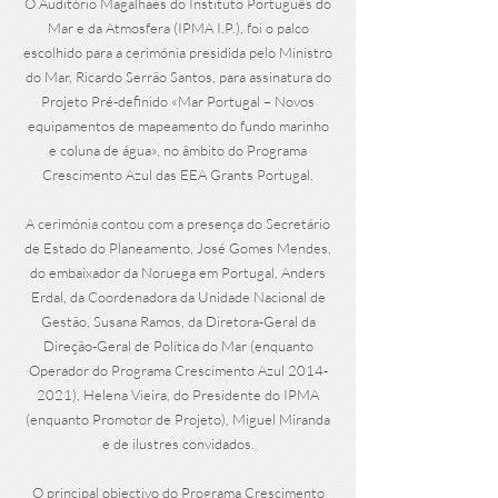
O Auditório Magalhães do Instituto Português do
Mar e da Atmosfera (IPMA I.P.), foi o palco
escolhido para a cerimónia presidida pelo Ministro
do Mar, Ricardo Serrão Santos, para assinatura do
Projeto Pré-definido «Mar Portugal – Novos
equipamentos de mapeamento do fundo marinho
e coluna de água», no âmbito do Programa
Crescimento Azul das EEA Grants Portugal.
A cerimónia contou com a presença do Secretário
de Estado do Planeamento, José Gomes Mendes,
do embaixador da Noruega em Portugal, Anders
Erdal, da Coordenadora da Unidade Nacional de
Gestão, Susana Ramos, da Diretora-Geral da
Direção-Geral de Política do Mar (enquanto
Operador do Programa Crescimento Azul
2014-
2021)
, Helena Vieira, do Presidente do IPMA
(enquanto Promotor de Projeto), Miguel Miranda
e de ilustres convidados.
O principal objectivo do Programa Crescimento