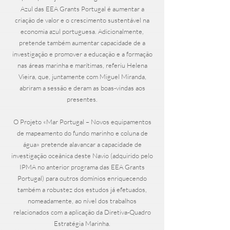
Azul das EEA Grants Portugal é aumentar a
criação de valor e o crescimento sustentável na
economia azul portuguesa. Adicionalmente,
pretende também aumentar capacidade de a
investigação e promover a educação e a formação
nas áreas marinha e marítimas, referiu Helena
Vieira, que, juntamente com Miguel Miranda,
abriram a sessão e deram as boas-vindas aos
presentes.
O Projeto «Mar Portugal – Novos equipamentos
de mapeamento do fundo marinho e coluna de
água» pretende alavancar a capacidade de
investigação oceânica deste Navio (adquirido pelo
IPMA no anterior programa das EEA Grants
Portugal) para outros domínios enriquecendo
também a robustez dos estudos já efetuados,
nomeadamente, ao nível dos trabalhos
relacionados com a aplicação da Diretiva-Quadro
Estratégia Marinha.