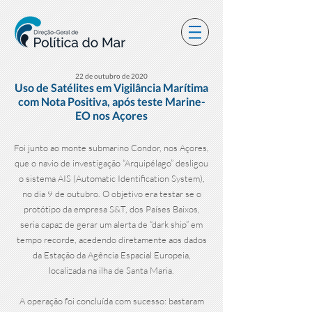
22 de outubro de 2020
Uso de Satélites em Vigilância Marítima
com Nota Positiva, após teste Marine-
EO nos Açores
Foi junto ao monte submarino Condor, nos Açores,
que o navio de investigação “Arquipélago” desligou
o sistema AIS (Automatic Identification System),
no dia 9 de outubro. O objetivo era testar se o
protótipo da empresa S&T, dos Países Baixos,
seria capaz de gerar um alerta de “dark ship” em
tempo recorde, acedendo diretamente aos dados
da Estação da Agência Espacial Europeia,
localizada na ilha de Santa Maria.
A operação foi concluída com sucesso: bastaram