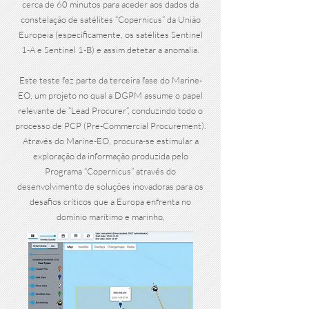
cerca de 60 minutos para aceder aos dados da
constelação de satélites “Copernicus” da União
Europeia (especificamente, os satélites Sentinel
1-A e Sentinel 1-B) e assim detetar a anomalia.
Este teste fez parte da terceira fase do Marine-
EO, um projeto no qual a DGPM assume o papel
relevante de “Lead Procurer”, conduzindo todo o
processo de PCP (Pre-Commercial Procurement).
Através do Marine-EO, procura-se estimular a
exploração da informação produzida pelo
Programa “Copernicus” através do
desenvolvimento de soluções inovadoras para os
desafios críticos que a Europa enfrenta no
domínio marítimo e marinho,