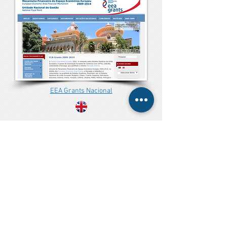
EEA Grants Nacional
Contactos
Links
FAQ's