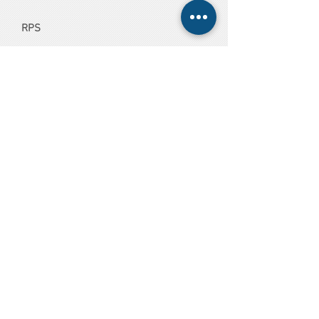
RPS
Encontros de Mar
Connecting minds, Creating the Future
for the Oceans
A Ponte entre a Escola e a Ciência Azul