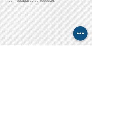
de investigação portugueses.”
Av. Dr. Alfredo Magalhães Ramalho N.6
1495-165
Algés, Portugal
Tel: +351 21
8 291 000