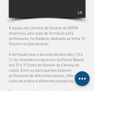
1/6
A equipa de Literacia do Oceano da DGPM
dinamizou uma ação de formação para
professores, na Madeira, dedicada ao tema "O
Oceano na Sala de Aula".
A formação teve a duração de dois dias (10 e
11 de novembro) e decorreu na Escola Básica
dos 2º e 3º Ciclos do Estreito de Câmara de
Lobos. Entre os participantes estavam
professores de diferentes escolas, diferentes
ciclos de ensino e diferentes disciplinas.
Com esta formação, os professores ficaram a
conhecer melhor o oceano e os seus desafios,
assim como novas formas de introduzir os
temas ligados ao mar nas suas aulas.
Av. Dr. Alfredo Magalhães Ramalho N.6
1495-165
Algés, Portugal