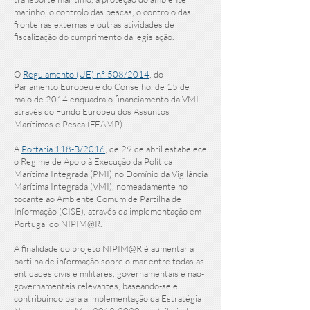
marinho, o controlo das pescas, o controlo das
fronteiras externas e outras atividades de
fiscalização do cumprimento da legislação.
O
Regulamento (UE) n.º 508/2014
, do
Parlamento Europeu e do Conselho, de 15 de
maio de 2014 enquadra o financiamento da VMI
através do Fundo Europeu dos Assuntos
Marítimos e Pesca (FEAMP).
A
Portaria 118-B/2016
, de 29 de abril estabelece
o Regime de Apoio à Execução da Política
Marítima Integrada (PMI) no Domínio da Vigilância
Marítima Integrada (VMI), nomeadamente no
tocante ao Ambiente Comum de Partilha de
Informação (CISE), através da implementação em
Portugal do NIPIM@R.
A finalidade do projeto NIPIM@R é aumentar a
partilha de informação sobre o mar entre todas as
entidades civis e militares, governamentais e não-
governamentais relevantes, baseando-se e
contribuindo para a implementação da Estratégia