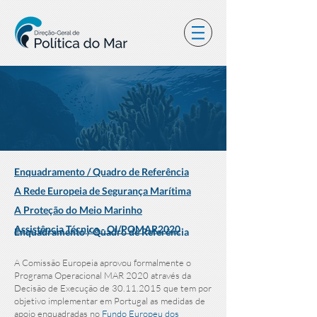
Enquadramento / Quadro de Referência
A Rede Europeia de Segurança Marítima
A Proteção do Meio Marinho
Assistência Técnica - OI/POMAR2020
Enquadramento / Quadro de Referência
A Comissão Europeia aprovou formalmente o
Programa Operacional MAR 2020 através da
Decisão de Execução de
30.11.2015
que tem por
objetivo implementar em Portugal as medidas de
apoio enquadradas no
Fundo Europeu dos