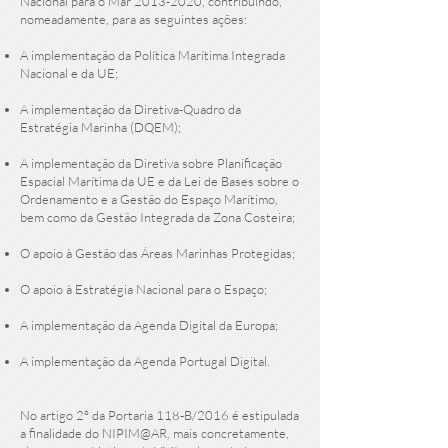
Nacional para o Mar
2013-2020
, contribuindo,
nomeadamente, para as seguintes ações:
A implementação da Política Marítima Integrada
Nacional e da UE;
A implementação da Diretiva-Quadro da
Estratégia Marinha (DQEM);
A implementação da Diretiva sobre Planificação
Espacial Marítima da UE e da Lei de Bases sobre o
Ordenamento e a Gestão do Espaço Marítimo,
bem como da Gestão Integrada da Zona Costeira;
O apoio à Gestão das Áreas Marinhas Protegidas;
O apoio à Estratégia Nacional para o Espaço;
A implementação da Agenda Digital da Europa;
A implementação da Agenda Portugal Digital.
No artigo 2º da Portaria 118-B/2016 é estipulada
a finalidade do NIPIM@AR, mais concretamente,