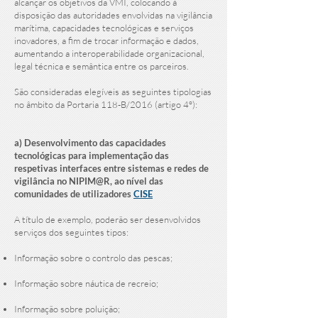
alcançar os objetivos da VMI, colocando à
disposição das autoridades envolvidas na vigilância
marítima, capacidades tecnológicas e serviços
inovadores, a fim de trocar informação e dados,
aumentando a interoperabilidade organizacional,
legal técnica e semântica entre os parceiros.
São consideradas elegíveis as seguintes tipologias
no âmbito da Portaria 118-B/2016 (artigo 4º):​
a) Desenvolvimento das capacidades
tecnológicas para implementação das
respetivas interfaces entre sistemas e redes de
vigilância no NIPIM@R, ao nível das
comunidades de utilizadores
CISE
A título de exemplo, poderão ser desenvolvidos
serviços dos seguintes tipos:
Informação sobre o controlo das pescas;
Informação sobre náutica de recreio;
Informação sobre poluição;