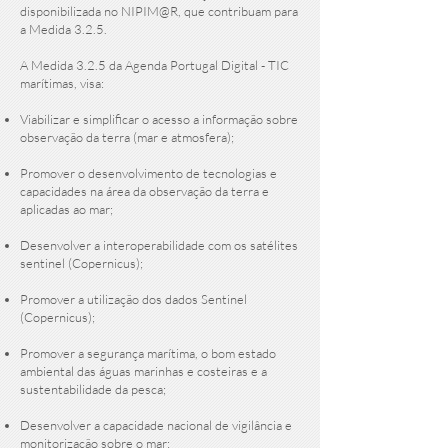
disponibilizada no NIPIM@R, que contribuam para
a Medida 3.2.5.
A Medida 3.2.5 da Agenda Portugal Digital - TIC
marítimas, visa:
Viabilizar e simplificar o acesso a informação sobre
observação da terra (mar e atmosfera);
Promover o desenvolvimento de tecnologias e
capacidades na área da observação da terra e
aplicadas ao mar;
Desenvolver a interoperabilidade com os satélites
sentinel (Copernicus);
Promover a utilização dos dados Sentinel
(Copernicus);
Promover a segurança marítima, o bom estado
ambiental das águas marinhas e costeiras e a
sustentabilidade da pesca;
Desenvolver a capacidade nacional de vigilância e
monitorização sobre o mar;