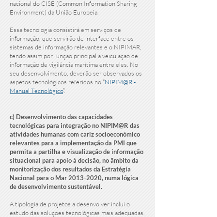
nacional do CISE (Common Information Sharing
Environment) da União Europeia.
Essa tecnologia consistirá em serviços de
informação, que servirão de interface entre os
sistemas de informação relevantes e o NIPIMAR,
tendo assim por função principal a veiculação de
informação de vigilância marítima entre eles. No
seu desenvolvimento, deverão ser observados os
aspetos tecnológicos referidos no “
NIPIM@R -
Manual Tecnológico
”.​
c) Desenvolvimento das capacidades
tecnológicas para integração no NIPIM@R das
atividades humanas com cariz socioeconómico
relevantes para a implementação da PMI que
permita a partilha e visualização de informação
situacional para apoio à decisão, no âmbito da
monitorização dos resultados da Estratégia
Nacional para o Mar
2013-2020
, numa lógica
de desenvolvimento sustentável.
A tipologia de projetos a desenvolver inclui o
estudo das soluções tecnológicas mais adequadas,