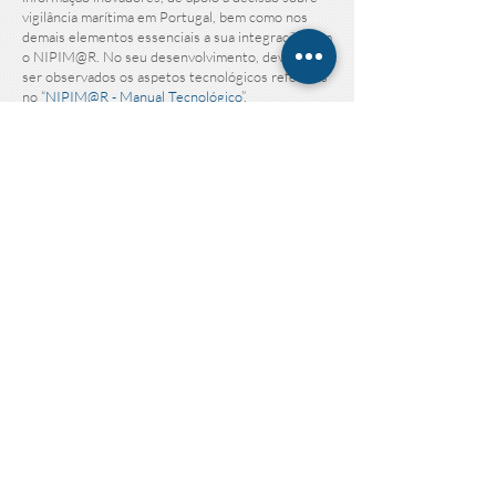
vigilância marítima em Portugal, bem como nos
demais elementos essenciais a sua integração com
o NIPIM@R. No seu desenvolvimento, deverão
ser observados os aspetos tecnológicos referidos
no “
NIPIM@R - Manual Tecnológico
”,
Os projetos a contemplar nesta candidatura
deverão:
reforçar a capacidade nacional para disponibilizar
informação geográfica de apoio às atividades das
entidades com competências na gestão das
atividades marítimas;
promover uma utilização mais sistemática da
informação geográfica existente sobre o mar e as
zonas costeiras;
disponibilizar ferramentas e aplicações que
permitam uma utilização efetiva e diversificada da
informação geográfica existente;
permitir a exploração da informação geográfica
existente e a criação de produtos e serviços de
apoio à monitorização e gestão das atividades nas