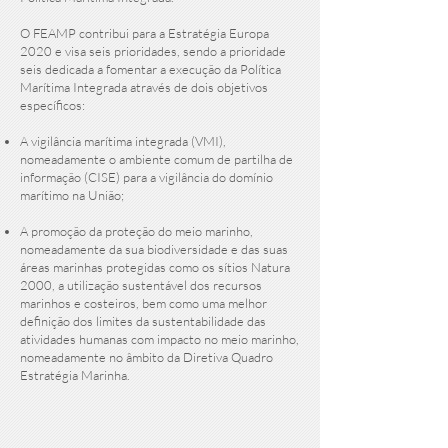
O FEAMP contribui para a Estratégia Europa
2020 e visa seis prioridades, sendo a prioridade
seis dedicada a fomentar a execução da Política
Marítima Integrada através de dois objetivos
específicos:
A vigilância marítima integrada (VMI),
nomeadamente o ambiente comum de partilha de
informação (CISE) para a vigilância do domínio
marítimo na União;
A promoção da proteção do meio marinho,
nomeadamente da sua biodiversidade e das suas
áreas marinhas protegidas como os sítios Natura
2000, a utilização sustentável dos recursos
marinhos e costeiros, bem como uma melhor
definição dos limites da sustentabilidade das
atividades humanas com impacto no meio marinho,
nomeadamente no âmbito da Diretiva Quadro
Estratégia Marinha.