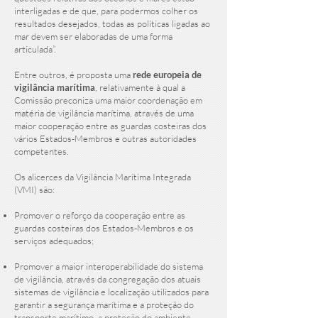
interligadas e de que, para podermos colher os
resultados desejados, todas as políticas ligadas ao
mar devem ser elaboradas de uma forma
articulada”.
Entre outros, é proposta uma
rede europeia de
vigilância marítima
, relativamente à qual a
Comissão preconiza uma maior coordenação em
matéria de vigilância marítima, através de uma
maior cooperação entre as guardas costeiras dos
vários Estados-Membros e outras autoridades
competentes.
Os alicerces da Vigilância Marítima Integrada
(VMI) são:
Promover o reforço da cooperação entre as
guardas costeiras dos Estados-Membros e os
serviços adequados;
Promover a maior interoperabilidade do sistema
de vigilância, através da congregação dos atuais
sistemas de vigilância e localização utilizados para
garantir a segurança marítima e a proteção do
transporte marítimo, a proteção do ambiente