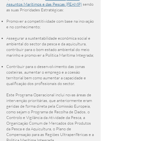
Assuntos Marítimos e das Pescas (FEAMP)
sendo
as suas Prioridades Estratégicas:
Promover a competitividade com base na inovação
e no conhecimento;​
Assegurar a sustentabilidade económica social e
ambiental do sector da pesca e da aquicultura,
contribuir para o bom estado ambiental do meio
marinho e promover a Política Marítima Integrada;​
Contribuir para o desenvolvimento das zonas
costeiras, aumentar o emprego e a coesão
territorial bem como aumentar a capacidade e
qualificação dos profissionais do sector.​
Este Programa Operacional inclui novas áreas de
intervenção prioritárias, que anteriormente eram
geridas de forma direta pela Comissão Europeia,
como sejam o Programa de Recolha de Dados, o
Controlo e Vigilância da Atividade da Pesca, a
Organização Comum de Mercados dos Produtos
da Pesca e da Aquicultura, o Plano de
Compensação para as Regiões Ultraperiféricas e a
Política Marítima Integrada.