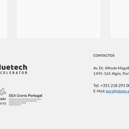
CONTACTOS
Av. Dr. Alfredo Maga
1495-165 Algés, Por
Tel: +351 21
8 291 
E-Mail:
geral@dgpm
.
DGPM na apresentação do
DGPM
livro "Sentinelas do Oceano
dedic
Offs