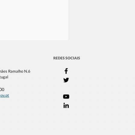
REDES SOCIAIS
lhães Ramalho N.6
tugal
000
gov.pt
 participa em estudo
ado à Energia Eólica
hore