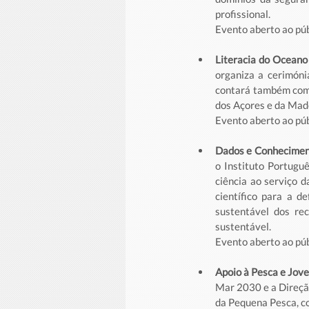
profissional.
Evento aberto ao púb
Literacia do Oceano
organiza a cerimóni
contará também com 
dos Açores e da Made
Evento aberto ao púb
Dados e Conhecimen
o Instituto Portug
ciência ao serviço d
científico para a d
sustentável dos re
sustentável. 
Evento aberto ao púb
Apoio à Pesca e Jov
Mar 2030 e a Direçã
da Pequena Pesca, co