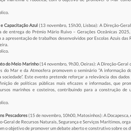
lico.
 e Capacitação Azul 
(13 novembro, 15h30, Lisboa): A Direção-Geral 
a de entrega do Prémio Mário Ruivo – Gerações Oceânicas 2025, u
a apresentação de trabalhos desenvolvidos por Escolas Azuis das 
ira. 
lico.
to do Meio Marinho 
(14 novembro, 9h30, Oeiras): A Direção-Geral de
uês do Mar e da Atmosfera promovem o seminário “A informação do
a sociedade”. Este evento pretende reforçar a relevância dos dados
efinição de políticas públicas mais eficazes e informadas, que p
cursos marinhos e costeiros, contribuindo para a construção de 
lico.
ens Pescadores
 (15 de novembro, 10h00, Matosinhos): A Docapesca, 
o-Geral de Recursos Naturais, Segurança e Serviços Marítimos, orga
m o objetivo de promover um debate aberto e construtivo sobre os de